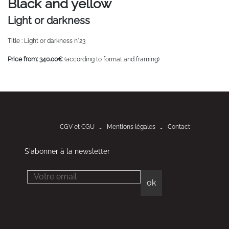
Black and yellow
Light or darkness
Title : Light or darkness n°23
Price from: 340.00€
(according to format and framing)
CGV et CGU
Mentions légales
Contact
S'abonner à la newsletter