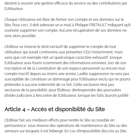
destiné à assurer une gestion efficace du service ou des contributions par
l’Utilisateur.
Chaque Utilisateur est libre de fermer son compte et ses données sur le
Site. Pour ceci, il doit adresser un e-mail à Philippe FRETAULT indiquant qu’il
souhaite supprimer son compte. Aucune récupération de ses données ne
sera alors possible.
L’Editeur se réserve le droit exclusif de supprimer le compte de tout
Utilisateur qui aurait contrevenu aux présentes CGU (notamment, mais
sans que cet exemple n’ait un quelconque caractère exhaustif, lorsque
l’Utilisateur aura fourni sciemment des informations erronées, lors de son
inscription et de la constitution de son espace personnel) ou encore tout
compte inactif depuis au moins une année. Ladite suppression ne sera pas
susceptible de constituer un dommage pour l’Utilisateur exclu qui ne pourra
prétendre à aucune indemnité de ce fait. Cette exclusion n’est pas
exclusive de la possibilité, pour l’Editeur, d’entreprendre des poursuites
d’ordre judiciaire à l’encontre de l’Utilisateur, lorsque les faits l’auront justifié.
Article 4 – Accès et disponibilité du Site
L’Editeur fait ses meilleurs efforts pour rendre le Site accessible en
permanence, sous réserve des opérations de maintenance du Site ou des
serveurs sur lesquels il est hébergé. En cas d’impossibilité d’accès au Site,