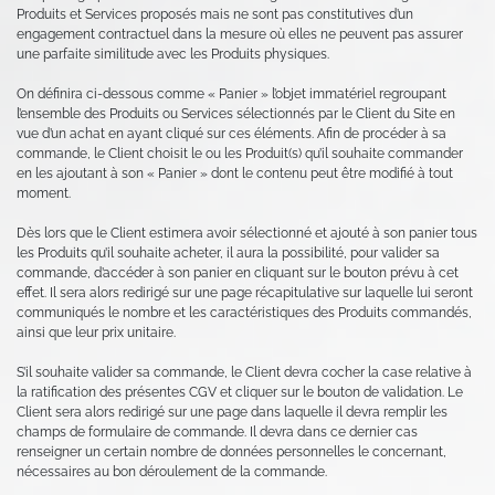
Produits et Services proposés mais ne sont pas constitutives d’un
engagement contractuel dans la mesure où elles ne peuvent pas assurer
une parfaite similitude avec les Produits physiques.
On définira ci-dessous comme « Panier » l’objet immatériel regroupant
l’ensemble des Produits ou Services sélectionnés par le Client du Site en
vue d’un achat en ayant cliqué sur ces éléments. Afin de procéder à sa
commande, le Client choisit le ou les Produit(s) qu’il souhaite commander
en les ajoutant à son « Panier » dont le contenu peut être modifié à tout
moment.
Dès lors que le Client estimera avoir sélectionné et ajouté à son panier tous
les Produits qu’il souhaite acheter, il aura la possibilité, pour valider sa
commande, d’accéder à son panier en cliquant sur le bouton prévu à cet
effet. Il sera alors redirigé sur une page récapitulative sur laquelle lui seront
communiqués le nombre et les caractéristiques des Produits commandés,
ainsi que leur prix unitaire.
S’il souhaite valider sa commande, le Client devra cocher la case relative à
la ratification des présentes CGV et cliquer sur le bouton de validation. Le
Client sera alors redirigé sur une page dans laquelle il devra remplir les
champs de formulaire de commande. Il devra dans ce dernier cas
renseigner un certain nombre de données personnelles le concernant,
nécessaires au bon déroulement de la commande.