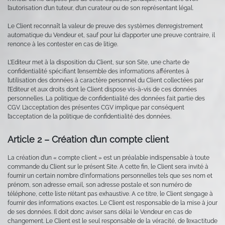
l’autorisation d’un tuteur, d’un curateur ou de son représentant légal.
Le Client reconnaît la valeur de preuve des systèmes d’enregistrement
automatique du Vendeur et, sauf pour lui d’apporter une preuve contraire, il
renonce à les contester en cas de litige.
L’Editeur met à la disposition du Client, sur son Site, une charte de
confidentialité spécifiant l’ensemble des informations afférentes à
l’utilisation des données à caractère personnel du Client collectées par
l’Editeur et aux droits dont le Client dispose vis-à-vis de ces données
personnelles. La politique de confidentialité des données fait partie des
CGV. L’acceptation des présentes CGV implique par conséquent
l’acceptation de la politique de confidentialité des données.
Article 2 – Création d’un compte client
La création d’un « compte client » est un préalable indispensable à toute
commande du Client sur le présent Site. A cette fin, le Client sera invité à
fournir un certain nombre d’informations personnelles tels que ses nom et
prénom, son adresse email, son adresse postale et son numéro de
téléphone, cette liste n’étant pas exhaustive. A ce titre, le Client s’engage à
fournir des informations exactes. Le Client est responsable de la mise à jour
de ses données. Il doit donc aviser sans délai le Vendeur en cas de
changement. Le Client est le seul responsable de la véracité, de l’exactitude