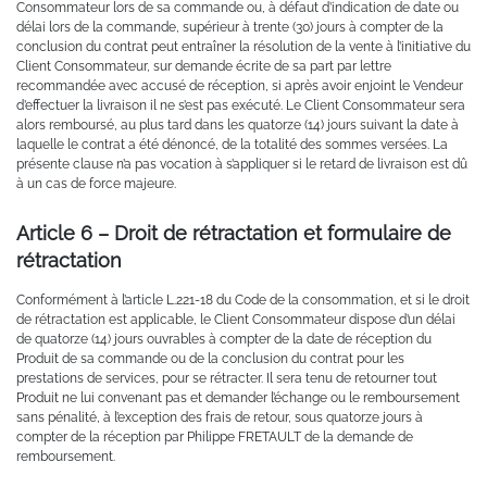
Consommateur lors de sa commande ou, à défaut d’indication de date ou
délai lors de la commande, supérieur à trente (30) jours à compter de la
conclusion du contrat peut entraîner la résolution de la vente à l’initiative du
Client Consommateur, sur demande écrite de sa part par lettre
recommandée avec accusé de réception, si après avoir enjoint le Vendeur
d’effectuer la livraison il ne s’est pas exécuté. Le Client Consommateur sera
alors remboursé, au plus tard dans les quatorze (14) jours suivant la date à
laquelle le contrat a été dénoncé, de la totalité des sommes versées. La
présente clause n’a pas vocation à s’appliquer si le retard de livraison est dû
à un cas de force majeure.
Article 6 – Droit de rétractation et formulaire de
rétractation
Conformément à l’article L.221-18 du Code de la consommation, et si le droit
de rétractation est applicable, le Client Consommateur dispose d’un délai
de quatorze (14) jours ouvrables à compter de la date de réception du
Produit de sa commande ou de la conclusion du contrat pour les
prestations de services, pour se rétracter. Il sera tenu de retourner tout
Produit ne lui convenant pas et demander l’échange ou le remboursement
sans pénalité, à l’exception des frais de retour, sous quatorze jours à
compter de la réception par Philippe FRETAULT de la demande de
remboursement.