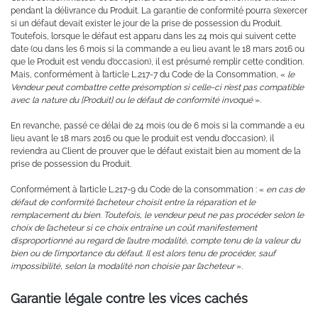
pendant la délivrance du Produit. La garantie de conformité pourra s’exercer
si un défaut devait exister le jour de la prise de possession du Produit.
Toutefois, lorsque le défaut est apparu dans les 24 mois qui suivent cette
date (ou dans les 6 mois si la commande a eu lieu avant le 18 mars 2016 ou
que le Produit est vendu d’occasion), il est présumé remplir cette condition.
Mais, conformément à l’article L.217-7 du Code de la Consommation, «
le
Vendeur peut combattre cette présomption si celle-ci n’est pas compatible
avec la nature du [Produit] ou le défaut de conformité invoqué
».
En revanche, passé ce délai de 24 mois (ou de 6 mois si la commande a eu
lieu avant le 18 mars 2016 ou que le produit est vendu d’occasion), il
reviendra au Client de prouver que le défaut existait bien au moment de la
prise de possession du Produit.
Conformément à l’article L.217-9 du Code de la consommation : «
en cas de
défaut de conformité l’acheteur choisit entre la réparation et le
remplacement du bien. Toutefois, le vendeur peut ne pas procéder selon le
choix de l’acheteur si ce choix entraîne un coût manifestement
disproportionné au regard de l’autre modalité, compte tenu de la valeur du
bien ou de l’importance du défaut. Il est alors tenu de procéder, sauf
impossibilité, selon la modalité non choisie par l’acheteur
».
Garantie légale contre les vices cachés