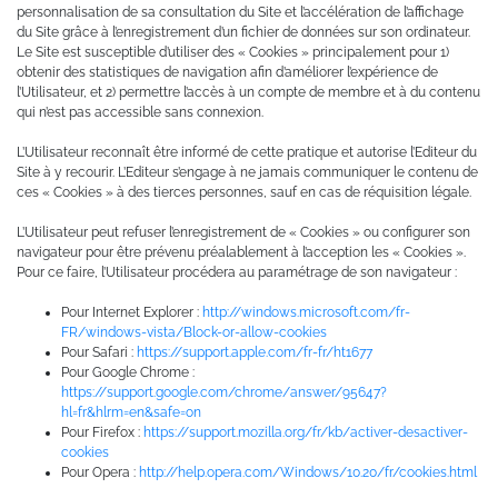
personnalisation de sa consultation du Site et l’accélération de l’affichage
du Site grâce à l’enregistrement d’un fichier de données sur son ordinateur.
Le Site est susceptible d’utiliser des « Cookies » principalement pour 1)
obtenir des statistiques de navigation afin d’améliorer l’expérience de
l’Utilisateur, et 2) permettre l’accès à un compte de membre et à du contenu
qui n’est pas accessible sans connexion.
L’Utilisateur reconnaît être informé de cette pratique et autorise l’Editeur du
Site à y recourir. L’Editeur s’engage à ne jamais communiquer le contenu de
ces « Cookies » à des tierces personnes, sauf en cas de réquisition légale.
L’Utilisateur peut refuser l’enregistrement de « Cookies » ou configurer son
navigateur pour être prévenu préalablement à l’acception les « Cookies ».
Pour ce faire, l’Utilisateur procédera au paramétrage de son navigateur :
Pour Internet Explorer :
http://windows.microsoft.com/fr-
FR/windows-vista/Block-or-allow-cookies
Pour Safari :
https://support.apple.com/fr-fr/ht1677
Pour Google Chrome :
https://support.google.com/chrome/answer/95647?
hl=fr&hlrm=en&safe=on
Pour Firefox :
https://support.mozilla.org/fr/kb/activer-desactiver-
cookies
Pour Opera :
http://help.opera.com/Windows/10.20/fr/cookies.html