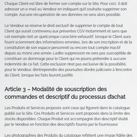
Chaque Client est libre de fermer son compte sur le Site. Pour ceci, il doit
adresser un e-mail au Vendeur en indiquant qu’il souhaite supprimer son
compte. Aucune récupération de ses données ne sera alors possible.
Le Vendeur se réserve le droit exclusif de supprimer le compte de tout
Client qui aurait contrevenu aux présentes CGV (notamment et sans que
cet exemple n’ait un quelconque caractère exhaustif, lorsque le Client aura
fourni sciemment des informations erronées, lors de son inscription et de la
constitution de son espace personnel) ou encore tout compte inactif
depuis au moins une année. Ladite suppression ne sera pas susceptible de
constituer un dommage pour le Client qui ne pourra prétendre à aucune
indemnité de ce fait. Cette exclusion n’est pas exclusive de la possibilité,
pour le Vendeur, d’entreprendre des poursuites d’ordre judiciaire à l’encontre
du Client, lorsque les faits l’auront justifié.
Article 3 – Modalité de souscription des
commandes et descriptif du processus d’achat
Les Produits et Services proposés sont ceux qui figurent dans le catalogue
publié sur le Site. Ces Produits et Services sont proposés dans la limite des
stocks disponibles. Chaque Produit est accompagné d’un descriptif établi
par le Vendeur en fonction des descriptifs fournis par le fournisseur.
Les photographies des Produits du catalogue reflètent une image fidèle des