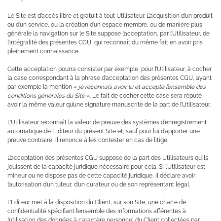
Le Site est d’accès libre et gratuit à tout Utilisateur. L’acquisition d’un produit
ou d’un service, ou la création d’un espace membre, ou de manière plus
générale la navigation sur le Site suppose l’acceptation, par l’Utilisateur, de
l’intégralité des présentes CGU, qui reconnaît du même fait en avoir pris
pleinement connaissance.
Cette acceptation pourra consister par exemple, pour l’Utilisateur, à cocher
la case correspondant à la phrase d’acceptation des présentes CGU, ayant
par exemple la mention «
je reconnais avoir lu et accepté l’ensemble des
conditions générales du Site
». Le fait de cocher cette case sera réputé
avoir la même valeur qu’une signature manuscrite de la part de l’Utilisateur.
L’Utilisateur reconnaît la valeur de preuve des systèmes d’enregistrement
automatique de l’Editeur du présent Site et, sauf pour lui d’apporter une
preuve contraire, il renonce à les contester en cas de litige.
L’acceptation des présentes CGU suppose de la part des Utilisateurs qu’ils
jouissent de la capacité juridique nécessaire pour cela. Si l’Utilisateur est
mineur ou ne dispose pas de cette capacité juridique, il déclare avoir
l’autorisation d’un tuteur, d’un curateur ou de son représentant légal.
L’Editeur met à la disposition du Client, sur son Site, une charte de
confidentialité spécifiant l’ensemble des informations afférentes à
l’utilisation des données à caractère personnel du Client collectées par