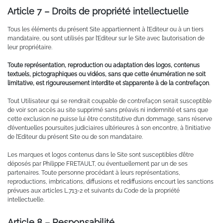
Article 7 – Droits de propriété intellectuelle
Tous les éléments du présent Site appartiennent à l’Editeur ou à un tiers
mandataire, ou sont utilisés par l’Editeur sur le Site avec l’autorisation de
leur propriétaire.
Toute représentation, reproduction ou adaptation des logos, contenus
textuels, pictographiques ou vidéos, sans que cette énumération ne soit
limitative, est rigoureusement interdite et s’apparente à de la contrefaçon
.
Tout Utilisateur qui se rendrait coupable de contrefaçon serait susceptible
de voir son accès au site supprimé sans préavis ni indemnité et sans que
cette exclusion ne puisse lui être constitutive d’un dommage, sans réserve
d’éventuelles poursuites judiciaires ultérieures à son encontre, à l’initiative
de l’Editeur du présent Site ou de son mandataire.
Les marques et logos contenus dans le Site sont susceptibles d’être
déposés par Philippe FRETAULT, ou éventuellement par un de ses
partenaires. Toute personne procédant à leurs représentations,
reproductions, imbrications, diffusions et rediffusions encourt les sanctions
prévues aux articles L.713-2 et suivants du Code de la propriété
intellectuelle.
Article 8 – Responsabilité