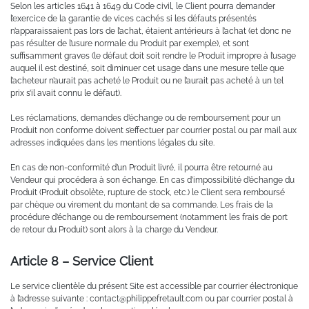
Selon les articles 1641 à 1649 du Code civil, le Client pourra demander
l’exercice de la garantie de vices cachés si les défauts présentés
n’apparaissaient pas lors de l’achat, étaient antérieurs à l’achat (et donc ne
pas résulter de l’usure normale du Produit par exemple), et sont
suffisamment graves (le défaut doit soit rendre le Produit impropre à l’usage
auquel il est destiné, soit diminuer cet usage dans une mesure telle que
l’acheteur n’aurait pas acheté le Produit ou ne l’aurait pas acheté à un tel
prix s’il avait connu le défaut).
Les réclamations, demandes d’échange ou de remboursement pour un
Produit non conforme doivent s’effectuer par courrier postal ou par mail aux
adresses indiquées dans les mentions légales du site.
En cas de non-conformité d’un Produit livré, il pourra être retourné au
Vendeur qui procédera à son échange. En cas d’impossibilité d’échange du
Produit (Produit obsolète, rupture de stock, etc.) le Client sera remboursé
par chèque ou virement du montant de sa commande. Les frais de la
procédure d’échange ou de remboursement (notamment les frais de port
de retour du Produit) sont alors à la charge du Vendeur.
Article 8 – Service Client
Le service clientèle du présent Site est accessible par courrier électronique
à l’adresse suivante : contact@philippefretault.com ou par courrier postal à