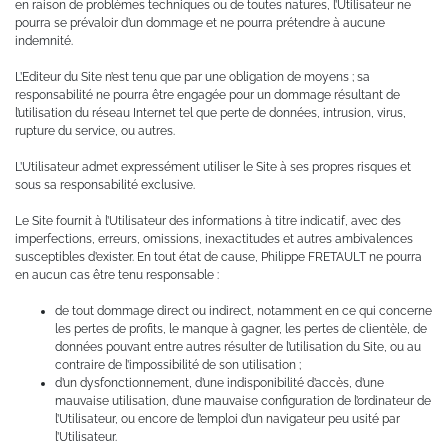
en raison de problèmes techniques ou de toutes natures, l’Utilisateur ne
pourra se prévaloir d’un dommage et ne pourra prétendre à aucune
indemnité.
L’Editeur du Site n’est tenu que par une obligation de moyens ; sa
responsabilité ne pourra être engagée pour un dommage résultant de
l’utilisation du réseau Internet tel que perte de données, intrusion, virus,
rupture du service, ou autres.
L’Utilisateur admet expressément utiliser le Site à ses propres risques et
sous sa responsabilité exclusive.
Le Site fournit à l’Utilisateur des informations à titre indicatif, avec des
imperfections, erreurs, omissions, inexactitudes et autres ambivalences
susceptibles d’exister. En tout état de cause, Philippe FRETAULT ne pourra
en aucun cas être tenu responsable :
de tout dommage direct ou indirect, notamment en ce qui concerne
les pertes de profits, le manque à gagner, les pertes de clientèle, de
données pouvant entre autres résulter de l’utilisation du Site, ou au
contraire de l’impossibilité de son utilisation ;
d’un dysfonctionnement, d’une indisponibilité d’accès, d’une
mauvaise utilisation, d’une mauvaise configuration de l’ordinateur de
l’Utilisateur, ou encore de l’emploi d’un navigateur peu usité par
l’Utilisateur.