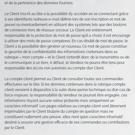
et de la pertinence des données fournies.
Le Client inscrit au Site a la possibilité d’y accéder en se connectant grâce
à ses identifiants (adresse e-mail définie lors de son inscription et mot de
passe) ou éventuellement en utilisant des systèmes tels que des boutons
de connexion tiers de réseaux sociaux. Le Client est entièrement
responsable de la protection du mot de passe qu’il a choisi. Il est encouragé
à utiliser des mots de passe complexes. En cas d’oubli de mot de passe, le
Client a la possibilité d’en générer un nouveau. Ce mot de passe constitue
la garantie de la confidentialité des informations contenues dans sa
rubrique « mon compte » et le Client s’interdit donc de le transmettre ou de
le communiquer à un tiers. A défaut, le Vendeur ne pourra être tenu pour
responsable des accès non autorisés au compte d’un Client.
Le compte client permet au Client de consulter toutes ses commandes
effectuées sur le Site. Si les données contenues dans la rubrique compte
client venaient à disparaître à la suite d’une panne technique ou d’un cas de
force majeure, la responsabilité du Vendeur ne pourrait être engagée, ces
informations n’ayant aucune valeur probante mais uniquement un
caractère informatif. Les pages relatives au compte client sont librement
imprimables par le Client titulaire du compte en question mais ne
constituent nullement une preuve, elles n’ont qu’un caractère informatif
destiné à assurer une gestion efficace de ses commandes ou contributions
par le Client.