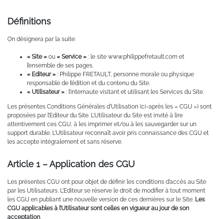
Définitions
On désignera par la suite:
« Site »
ou
« Service »
: le site www.philippefretault.com et
l’ensemble de ses pages.
« Editeur »
: Philippe FRETAULT, personne morale ou physique
responsable de l’édition et du contenu du Site.
« Utilisateur »
: l’internaute visitant et utilisant les Services du Site.
Les présentes Conditions Générales d’Utilisation (ci-après les « CGU ») sont
proposées par l’Editeur du Site. L’Utilisateur du Site est invité à lire
attentivement ces CGU, à les imprimer et/ou à les sauvegarder sur un
support durable. L’Utilisateur reconnaît avoir pris connaissance des CGU et
les accepte intégralement et sans réserve.
Article 1 – Application des CGU
Les présentes CGU ont pour objet de définir les conditions d’accès au Site
par les Utilisateurs. L’Editeur se réserve le droit de modifier à tout moment
les CGU en publiant une nouvelle version de ces dernières sur le Site.
Les
CGU applicables à l’Utilisateur sont celles en vigueur au jour de son
acceptation
.