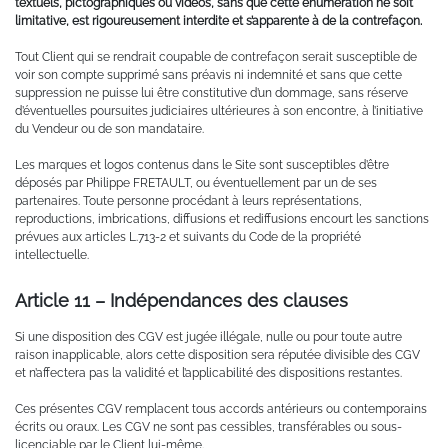
textuels, pictographiques ou vidéos, sans que cette énumération ne soit
limitative, est rigoureusement interdite et s’apparente à de la contrefaçon.
Tout Client qui se rendrait coupable de contrefaçon serait susceptible de
voir son compte supprimé sans préavis ni indemnité et sans que cette
suppression ne puisse lui être constitutive d’un dommage, sans réserve
d’éventuelles poursuites judiciaires ultérieures à son encontre, à l’initiative
du Vendeur ou de son mandataire.
Les marques et logos contenus dans le Site sont susceptibles d’être
déposés par Philippe FRETAULT, ou éventuellement par un de ses
partenaires. Toute personne procédant à leurs représentations,
reproductions, imbrications, diffusions et rediffusions encourt les sanctions
prévues aux articles L.713-2 et suivants du Code de la propriété
intellectuelle.
Article 11 – Indépendances des clauses
Si une disposition des CGV est jugée illégale, nulle ou pour toute autre
raison inapplicable, alors cette disposition sera réputée divisible des CGV
et n’affectera pas la validité et l’applicabilité des dispositions restantes.
Ces présentes CGV remplacent tous accords antérieurs ou contemporains
écrits ou oraux. Les CGV ne sont pas cessibles, transférables ou sous-
licenciable par le Client lui-même.