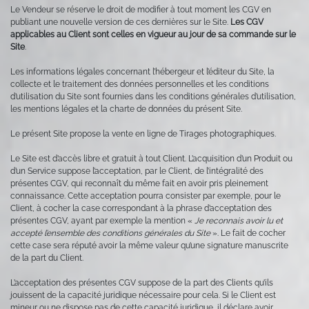
Le Vendeur se réserve le droit de modifier à tout moment les CGV en
publiant une nouvelle version de ces dernières sur le Site.
Les CGV
applicables au Client sont celles en vigueur au jour de sa commande sur le
Site
.
Les informations légales concernant l’hébergeur et l’éditeur du Site, la
collecte et le traitement des données personnelles et les conditions
d’utilisation du Site sont fournies dans les conditions générales d’utilisation,
les mentions légales et la charte de données du présent Site.
Le présent Site propose la vente en ligne de Tirages photographiques.
Le Site est d’accès libre et gratuit à tout Client. L’acquisition d’un Produit ou
d’un Service suppose l’acceptation, par le Client, de l’intégralité des
présentes CGV, qui reconnaît du même fait en avoir pris pleinement
connaissance. Cette acceptation pourra consister par exemple, pour le
Client, à cocher la case correspondant à la phrase d’acceptation des
présentes CGV, ayant par exemple la mention «
Je reconnais avoir lu et
accepté l’ensemble des conditions générales du Site
». Le fait de cocher
cette case sera réputé avoir la même valeur qu’une signature manuscrite
de la part du Client.
L’acceptation des présentes CGV suppose de la part des Clients qu’ils
jouissent de la capacité juridique nécessaire pour cela. Si le Client est
mineur ou ne dispose pas de cette capacité juridique, il déclare avoir