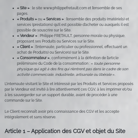
« Site »
: le site www.philippefretault.com et l’ensemble de ses
pages.
« Produits »
ou
« Services »
: l’ensemble des produits (matériels) et
services (prestations) qu’il est possible d’acheter ou auxquels il est
possible de souscrire sur le Site.
« Vendeur »
: Philippe FRETAULT, personne morale ou physique,
proposant ses Produits ou Services sur le Site.
« Client »
: l’internaute, particulier ou professionnel, effectuant un
achat de Produit(s) ou Service(s) sur le Site.
« Consommateur »
, conformément à la définition de l’article
préliminaire du Code de la consommation : «
toute personne
physique qui agit à des fins qui n’entrent pas dans le cadre de son
activité commerciale, industrielle, artisanale ou libérale
».
L’internaute visitant le Site et intéressé par les Produits et Services proposés
par le Vendeur est invité à lire attentivement ces CGV, à les imprimer et/ou
à les sauvegarder sur un support durable, avant de procéder à une
commande sur le Site.
Le Client reconnaît avoir pris connaissance des CGV et les accepte
intégralement et sans réserve.
Article 1 – Application des CGV et objet du Site