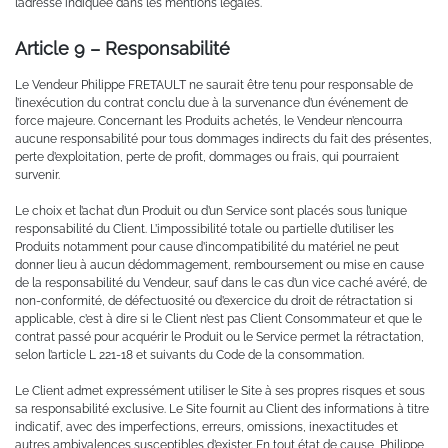
l’adresse indiquée dans les mentions légales.
Article 9 – Responsabilité
Le Vendeur Philippe FRETAULT ne saurait être tenu pour responsable de
l’inexécution du contrat conclu due à la survenance d’un événement de
force majeure. Concernant les Produits achetés, le Vendeur n’encourra
aucune responsabilité pour tous dommages indirects du fait des présentes,
perte d’exploitation, perte de profit, dommages ou frais, qui pourraient
survenir.
Le choix et l’achat d’un Produit ou d’un Service sont placés sous l’unique
responsabilité du Client. L’impossibilité totale ou partielle d’utiliser les
Produits notamment pour cause d’incompatibilité du matériel ne peut
donner lieu à aucun dédommagement, remboursement ou mise en cause
de la responsabilité du Vendeur, sauf dans le cas d’un vice caché avéré, de
non-conformité, de défectuosité ou d’exercice du droit de rétractation si
applicable, c’est à dire si le Client n’est pas Client Consommateur et que le
contrat passé pour acquérir le Produit ou le Service permet la rétractation,
selon l’article L 221-18 et suivants du Code de la consommation.
Le Client admet expressément utiliser le Site à ses propres risques et sous
sa responsabilité exclusive. Le Site fournit au Client des informations à titre
indicatif, avec des imperfections, erreurs, omissions, inexactitudes et
autres ambivalences susceptibles d’exister. En tout état de cause, Philippe