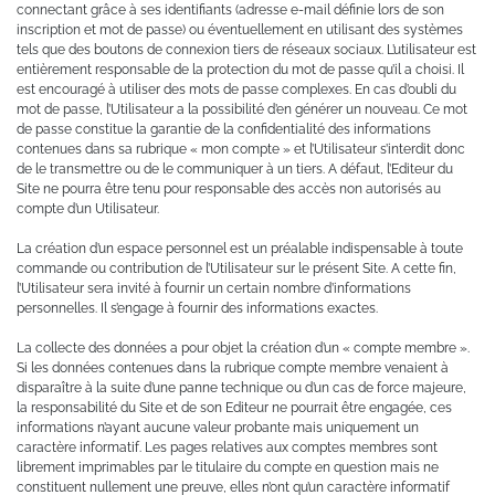
connectant grâce à ses identifiants (adresse e-mail définie lors de son
inscription et mot de passe) ou éventuellement en utilisant des systèmes
tels que des boutons de connexion tiers de réseaux sociaux. L’utilisateur est
entièrement responsable de la protection du mot de passe qu’il a choisi. Il
est encouragé à utiliser des mots de passe complexes. En cas d’oubli du
mot de passe, l’Utilisateur a la possibilité d’en générer un nouveau. Ce mot
de passe constitue la garantie de la confidentialité des informations
contenues dans sa rubrique « mon compte » et l’Utilisateur s’interdit donc
de le transmettre ou de le communiquer à un tiers. A défaut, l’Editeur du
Site ne pourra être tenu pour responsable des accès non autorisés au
compte d’un Utilisateur.
La création d’un espace personnel est un préalable indispensable à toute
commande ou contribution de l’Utilisateur sur le présent Site. A cette fin,
l’Utilisateur sera invité à fournir un certain nombre d’informations
personnelles. Il s’engage à fournir des informations exactes.
La collecte des données a pour objet la création d’un « compte membre ».
Si les données contenues dans la rubrique compte membre venaient à
disparaître à la suite d’une panne technique ou d’un cas de force majeure,
la responsabilité du Site et de son Editeur ne pourrait être engagée, ces
informations n’ayant aucune valeur probante mais uniquement un
caractère informatif. Les pages relatives aux comptes membres sont
librement imprimables par le titulaire du compte en question mais ne
constituent nullement une preuve, elles n’ont qu’un caractère informatif