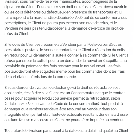
livraison, sous forme de réserves manuscrites, accompagnées de la
signature du Client. Pour exercer son droit de refus, le Client devra ouvrir le
ou les colis détériorés ou défectueux en présence du transporteur et lui
faire reprendre la marchandise détériorée. A défaut de se conformer à ces
prescriptions, le Client ne pourra pas exercer son droit de refus, et le
Vendeur ne sera pas tenu d’accéder à la demande d’exercice du droit de
refus du Client.
Si le colis du Client est retourné au Vendeur par la Poste ou par d’autres
prestataires postaux, le Vendeur contactera le Client à réception du colis
en retour pour lui demander la suite à donner à sa commande. Si le Client a
refusé par erreur le colis il pourra en demander le renvoi en s’acquittant au
préalable du paiement des frais postaux pour le nouvel envoi. Les frais
postaux devront être acquittés même pour les commandes dont les frais
de port étaient offerts lors de la commande.
En cas d’erreur de livraison ou d’échange (si le droit de rétractation est
applicable, c’est à dire si le Client est un Consommateur et que le contrat
passé pour acquérir le Produit ou Service permet la rétractation, selon
l’article L.221-18 et suivants du Code de la consommation), tout produit à
échanger ou à rembourser devra être retourné au Vendeur dans son
intégralité et en parfait état. Toute défectuosité résultant d’une maladresse
ou d’une fausse manœuvre du Client ne pourra être imputée au Vendeur.
Tout retard de livraison par rapport à la date ou au délai indiqué(e) au Client