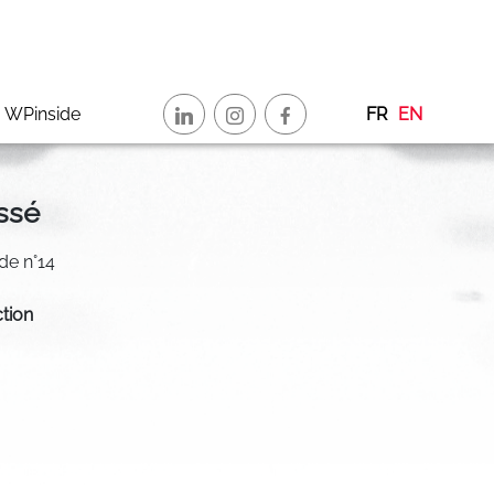
WPinside
FR
EN
ssé
ide n°14
ction