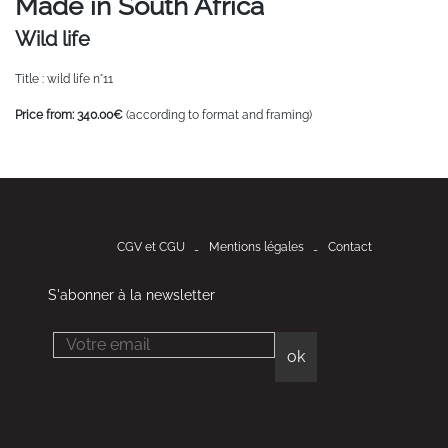
Made in South Africa
Wild life
Title : wild life n°11
Price from: 340.00€
(according to format and framing)
CGV et CGU
Mentions légales
Contact
S'abonner à la newsletter