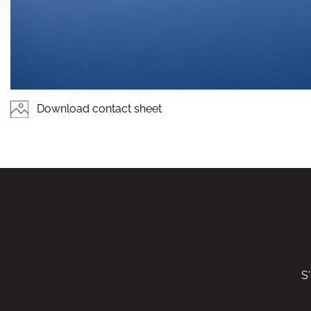
Download contact sheet
S