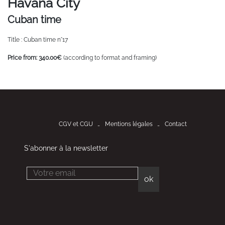
Havana City
Cuban time
Title : Cuban time n°17
Price from: 340.00€
(according to format and framing)
CGV et CGU
Mentions légales
Contact
S'abonner à la newsletter