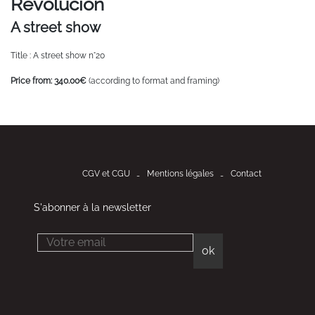
Revolucion
A street show
Title : A street show n°20
Price from: 340.00€
(according to format and framing)
CGV et CGU
Mentions légales
Contact
S'abonner à la newsletter