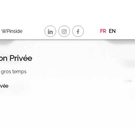
WPinside
FR
EN
on Privée
de gros temps
ivée