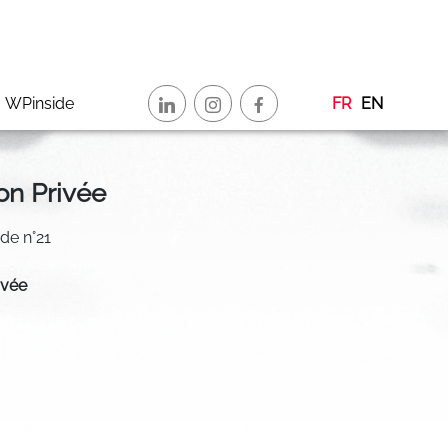
WPinside
FR
EN
on Privée
ide n°21
ivée