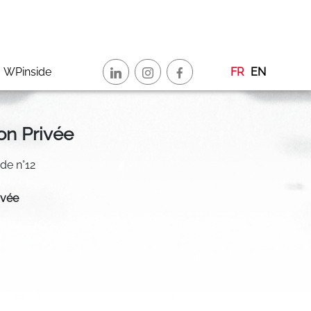
WPinside
FR
EN
on Privée
ide n°12
ivée