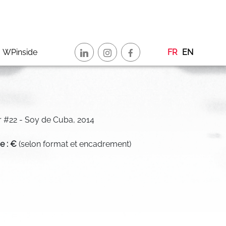
WPinside
FR
EN
ur #22 - Soy de Cuba, 2014
de : €
(selon format et encadrement)