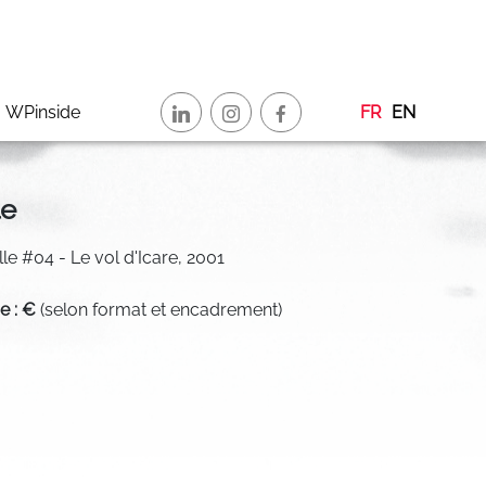
WPinside
FR
EN
le
alle #04 - Le vol d'Icare, 2001
de : €
(selon format et encadrement)