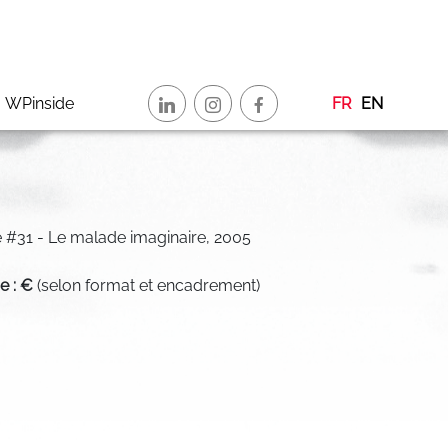
WPinside
FR
EN
re #31 - Le malade imaginaire, 2005
de : €
(selon format et encadrement)