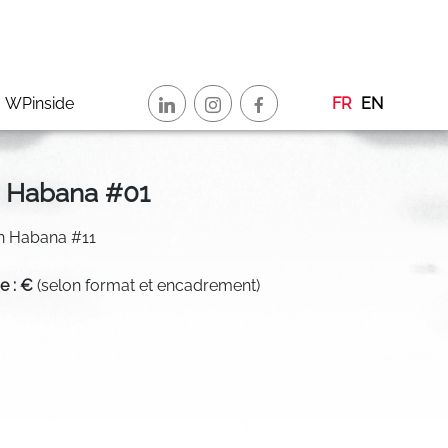
WPinside
FR
EN
 Habana #01
in Habana #11
de : €
(selon format et encadrement)