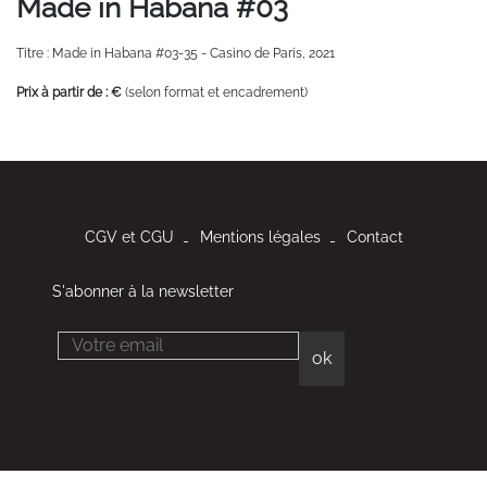
Made in Habana #03
Titre : Made in Habana #03-35 - Casino de Paris, 2021
Prix à partir de : €
(selon format et encadrement)
CGV et CGU
Mentions légales
Contact
S'abonner à la newsletter