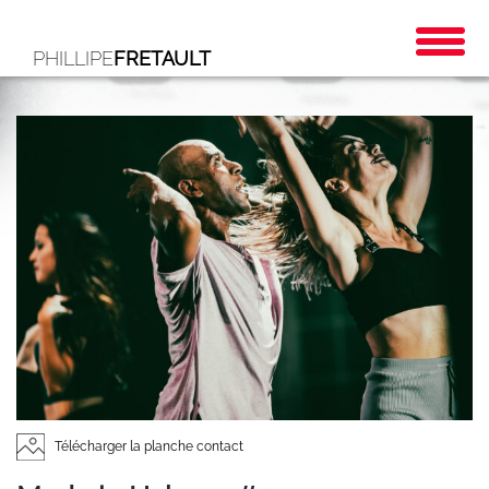
PHILLIPE
FRETAULT
Télécharger la planche contact