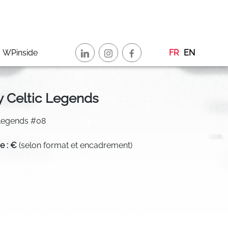
WPinside
FR
EN
y Celtic Legends
c Legends #08
de : €
(selon format et encadrement)