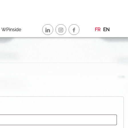
WPinside
FR
EN